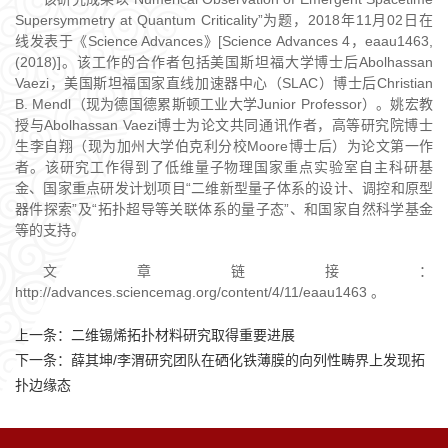
Supersymmetry at Quantum Criticality”为题，2018年11月02日在
线发表于《Science Advances》[Science Advances 4，eaau1463,
(2018)]。该工作的合作者包括美国斯坦福大学博士后Abolhassan
Vaezi，美国斯坦福国家直线加速器中心（SLAC）博士后Christian
B. Mendl（现为德国德累斯顿工业大学Junior Professor）。姚宏教
授与Abolhassan Vaezi博士为论文共同通讯作者，高等研究院博士
生李自翔（现为加州大学伯克利分校Moore博士后）为论文第一作
者。该研究工作得到了低维量子物理国家重点实验室自主科研基
金、国家重点研发计划项目“二维新型量子体系的设计、调控和原型
器件探索”及“拓扑超导等关联体系的量子态”、和国家自然科学基金
等的支持。
文章链接：
http://advances.sciencemag.org/content/4/11/eaau1463 。
上一条：
二维锡烯拓扑材料研究取得重要进展
下一条：
薛其坤/李渭研究团队在硒化铁薄膜的向列性畴界上发现拓
扑边缘态