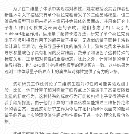
为了在二维量子体系中实现超对称性，姚宏教授及其合作者创
新性地引入了描述只有单个狄拉克锥费米子的二维晶格模型。该二
维晶格模型可以用来描述三维拓扑绝缘体的表面态，并用来研究电
子相互作用对狄拉克表面态的影响。他们考虑了相互吸引的
Hubbard相互作用，运用量子蒙特卡洛方法，研究了单个狄拉克费
米子在吸引相互作用下的超导量子相变。无近似的量子蒙特卡洛数
值计算结果表明，在超导量子相变的临界点上，狄拉克费米子和超
导序参量玻色子具有相同的反常维度。费米子和玻色子这种特殊的
标度关系，正是超对称性的重要标志。除此之外，计算得到的量子
临界指数，也与2+1维时空超对称模型的理论预言一致。这些结果为
观测二维体系量子临界点上的演生超对称性提供了有力的证据。
该项研究工作还讨论了二维演生超对称性的可能实验观测手
段。比如，他们计算了超对称量子临界点上的局域电子态密度随着
能量的标度行为，这种特殊的标度行为可能被扫描电子显微镜等实
验手段所探测。由于他们计算的二维晶格模型能描述三维拓扑绝缘
体的表面态，因此这项研究工作为今后在拓扑绝缘体表面态的超导
量子临界点上实验观测演生超对称性提供了进一步的理论和数值依
据。
该研究成果以“Numerical Observation of Emergent Spacetime