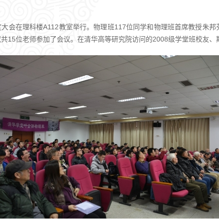
9年度大会在理科楼A112教室举行。物理班117位同学和物理班首席教
共15位老师参加了会议。在清华高等研究院访问的2008级学堂班校友