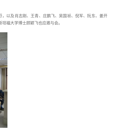
授朱邦芬，以及肖志刚、王青、庄鹏飞、吴国祯、倪军、阮东、姜开
、斯坦福大学博士顾颖飞也应邀与会。