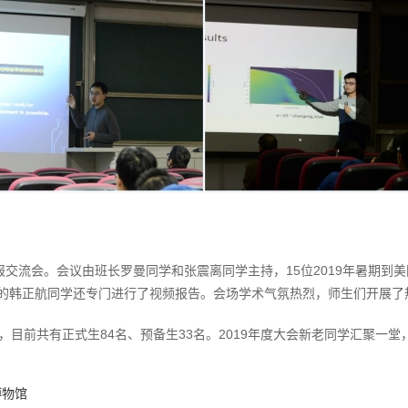
报交流会。会议由班长罗曼同学和张震离同学主持，15位2019年暑期
的韩正航同学还专门进行了视频报告。会场学术气氛热烈，师生们开展了
一年，目前共有正式生84名、预备生33名。2019年度大会新老同学汇聚
博物馆