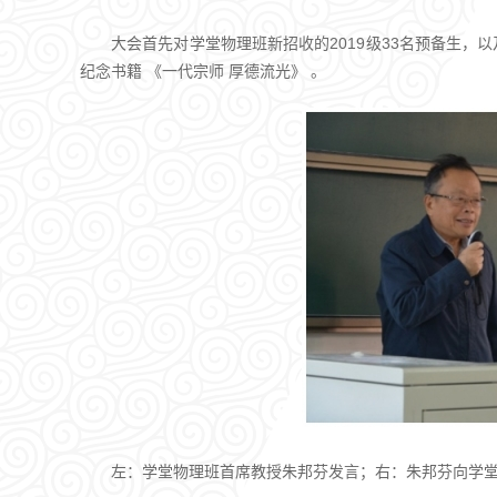
大会首先对学堂物理班新招收的2019级33名预备生，
纪念书籍 《一代宗师 厚德流光》 。
左：学堂物理班首席教授朱邦芬发言；右：朱邦芬向学