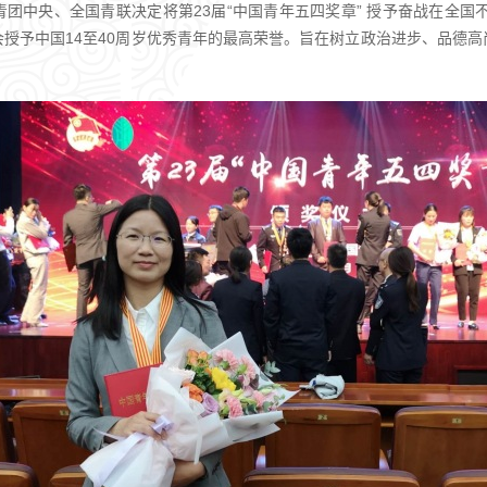
青团中央、全国青联决定将第23届“中国青年五四奖章” 授予奋战在全
授予中国14至40周岁优秀青年的最高荣誉。旨在树立政治进步、品德