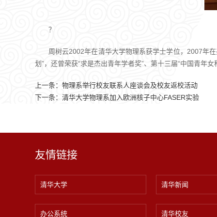
？
周树云2002年在清华大学物理系获学士学位，2007
划”，还曾荣获“求是杰出青年学者奖”、第十三届“中国青年女
上一条：
物理系举行校友联系人座谈会及校友返校活动
下一条：
清华大学物理系加入欧洲核子中心FASER实验
友情链接
清华大学
清华新闻
办公系统
清华校友