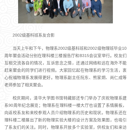
2002级基科班系友合影
当天上午和下午，物理系2002级基科班和2002级物理班毕业10
周年聚会活动分别在理科楼三楼报告厅和B315会议室举行。校友们
互相交流各自的情况，互诉思念之情，还通过网络和远在海外不能
赶来聚会的同学们进行视频。大家回忆起在物理系的学习生活，衷
心祝福物理系发展得更好。物理系副主任阮东、熊家炯、尚仁成等
老师参加了相关聚会。
校庆期间，清华大学图书馆特藏部还专门举办了庆祝物理系建
系90周年纪念展览；物理系在理科楼一楼大厅也设置了系情展板，
向返校系友和来校参观人员介绍物理系的历史和现状。物理系还在
理科楼二楼展出了新的物理实验大楼的设计方案及效果图，也吸引
了系友们的关注。同时，物理系开放多个实验室，供校友们和来访