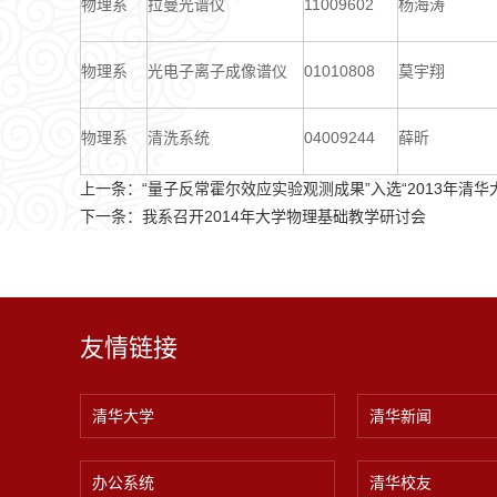
物理系
拉曼光谱仪
11009602
杨海涛
物理系
光电子离子成像谱仪
01010808
莫宇翔
物理系
清洗系统
04009244
薛昕
上一条：
“量子反常霍尔效应实验观测成果”入选“2013年清华
下一条：
我系召开2014年大学物理基础教学研讨会
友情链接
清华大学
清华新闻
办公系统
清华校友