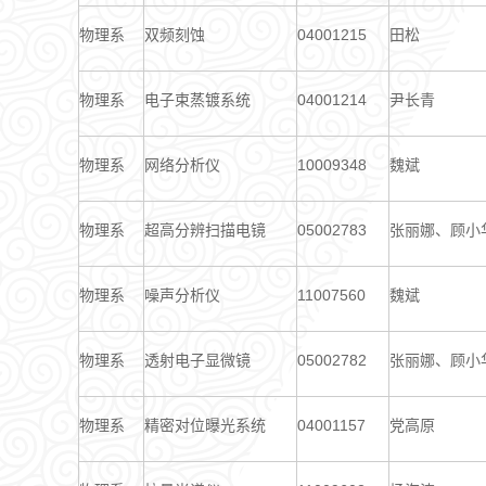
物理系
双频刻蚀
04001215
田松
物理系
电子束蒸镀系统
04001214
尹长青
物理系
网络分析仪
10009348
魏斌
物理系
超高分辨扫描电镜
05002783
张丽娜、顾小
物理系
噪声分析仪
11007560
魏斌
物理系
透射电子显微镜
05002782
张丽娜、顾小
物理系
精密对位曝光系统
04001157
党高原