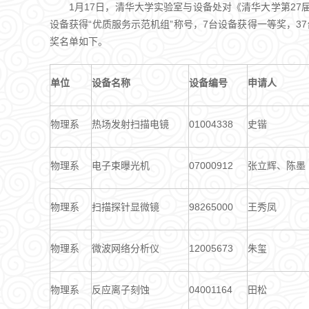
1月17日，清华大学实验室与设备处对《清华大学第27
设备获得“优质服务示范机组”称号，7台设备获得一等奖，3
奖名单如下。
单位
设备名称
设备编号
申请人
物理系
热场发射扫描电镜
01004338
史锴
物理系
电子束曝光机
07000912
张立辉、陈墨
物理系
扫描探针显微镜
98265000
王秀凤
物理系
微波网络分析仪
12005673
朱玺
物理系
反应离子刻蚀
04001164
田松