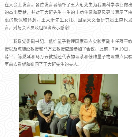
在大会上发言。各位发言者缅怀了王大珩先生为我国科学事业做出
的杰出贡献，并对王大珩先生一生的丰功伟绩和高风亮节表示了由
衷的钦佩和怀念。王大珩先生女儿、国家天文台研究员王森也发
言，对与会人员及组织者表示感谢！
我系党委副书记、低维量子物理国家重点实验室副主任薛平教
授以及陈瓞延教授和马万云教授应邀参加了会议。此前，7月19日，
薛平、陈瓞延和马万云教授还代表物理系和低维量子物理重点实验
室前去看望和慰问了王大珩先生的夫人。