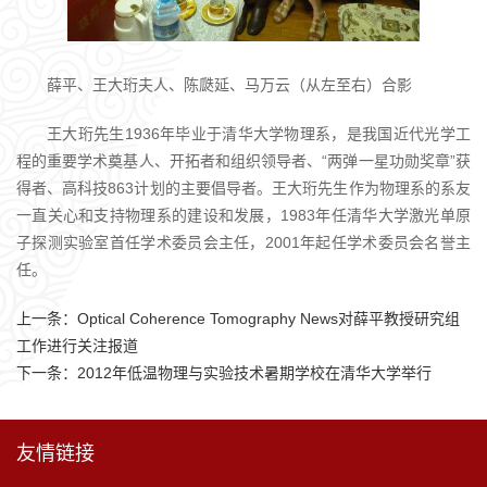
薛平、王大珩夫人、陈瓞延、马万云（从左至右）合影
王大珩先生1936年毕业于清华大学物理系，是我国近代光学工
程的重要学术奠基人、开拓者和组织领导者、“两弹一星功勋奖章”获
得者、高科技863计划的主要倡导者。王大珩先生作为物理系的系友
一直关心和支持物理系的建设和发展，1983年任清华大学激光单原
子探测实验室首任学术委员会主任，2001年起任学术委员会名誉主
任。
上一条：
Optical Coherence Tomography News对薛平教授研究组
工作进行关注报道
下一条：
2012年低温物理与实验技术暑期学校在清华大学举行
友情链接