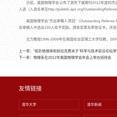
日前，美国物理学会公布了其所下属期刊2012年度的杰出审稿
入选（入选名单见http://publish.aps.org/Outstand
美国物理学会“杰出审稿人项目”（Outstanding Re
名审稿人中选出150人给予奖励，颁发奖章及荣誉证书，评选
尤力教授1996-2009年在美国佐治亚理工大学任教
上一条：
“拓扑绝缘体和狄拉克费米子”科学与技术前沿论坛举
下一条：
物理系在2012年美国物理学会年会上举办招待会
友情链接
清华大学
清华新闻