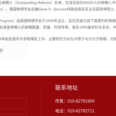
人（Outstanding Referee）名单，在其目前约60000人的审
ingReferees）。美国物理学会总编Gene D. Sprouse特致函我系系主任薛其坤
feree Program）由美国物理学会于2008年设立，旨在奖励为其下属期
标准是审稿人的审稿数量、质量、时效性等。我系1984届本科生系友、中
，2009年起到清华大学物理系工作，主要研究方向为冷原子与冷分子物理、
行
联系地址
传真：010-62781604
电话：010-62782711