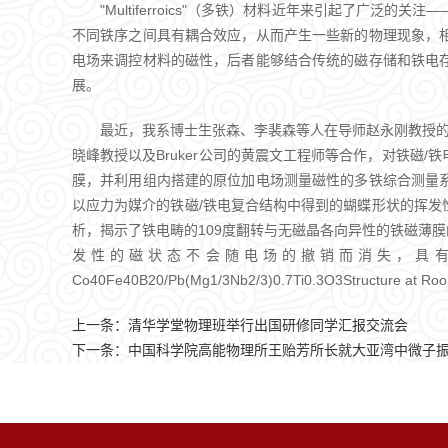
"Multiferroics"（多铁）材料近年来引起了广泛的关注——
不同铁序之间具有耦合效应，从而产生一些新的物理现象，
电场来调控材料的磁性，后者能够结合传统的磁存储和铁电
展。
最近，我系博士生张森、李裴森等人在导师赵永刚教授的指导
晓峰教授以及Bruker公司的黄震文工程师等合作，对铁磁/铁电多
膜，并利用组内搭建的原位加电场测量磁性的多铁综合测量
以应力为媒介的铁磁/铁电复合结构中得到的蝴蝶形状的挥
析，揭示了铁电畴的109度翻转与无磁晶各向异性的铁磁薄
发性的磁状态不会随电场的撤销而消失，具有室温下的记忆特性，对应
Co40Fe40B20/Pb(Mg1/3Nb2/3)0.7Ti0.3O3Structure a
上一条：
清华学堂物理班举行出国研修同学汇报交流会
下一条：
中国科学院高能物理所王贻芳所长就大亚湾中微子