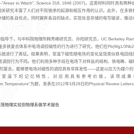
"Areas to Watch", Science 318, 1848 (2007)。这
相关研究丰富了人们对不同铁序的起源和相互作用的认识。此外，在多铁
存储的各自优点，同时摒弃各自的缺点，实现信息存储的电写磁读，推动
下，与中科院物理所韩秀峰研究员、孙阳研究员，UC Berkeley R
铁复合体系中电场调控磁性的行为进行了研究。他们在Pb(Mg1/3Nb2/3)0.
系统进行了表征。结果表明，室温下磁性随电场的变化呈现类似铁电回线
发性调控行为不同。他们利用多种手段在电场下对样品的结构、铁电畴、磁
膜的复合，能够使电场对磁性的调控具有非挥发性——这是以应力为媒介
用具有参考价值。该项成果以"Electric-Field Control
t Room Temperature"为题，发表在2012年3月28日的Physical Review Lette
振荡物理实验到物理系做学术报告