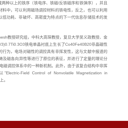
类材料同时具有两种或两种以上的铁序（铁电序、铁磁/反铁磁序和铁弹序），并且
材料中，可以利用磁场调控材料的铁电性，反之，也可以利用
以低功耗、非破坏、高密度为特点的下一代信息存储技术的发
amesh教授研究组，中科大高琛教授，复旦大学吴义政教授、金
7Ti0.3O3铁电单晶衬底上生长了Co40Fe40B20非晶磁性
的行为，电场对磁性的调控具有非挥发性，这与文献中报道的
畴及磁各向异性等进行了原位的表征，并进行了定量的理论分
的电磁调控体系中的一种新机制。此外，由于该复合结构中非挥
 of Nonvolatile Magnetization in
rs上。