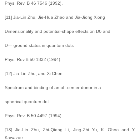
Phys. Rev. B 46 7546 (1992).
[11] Jia-Lin Zhu, Jie-Hua Zhao and Jia-Jiong Xiong
Dimensionality and potential-shape effects on D0 and
D— ground states in quantum dots
Phys. Rev.B 50 1832 (1994).
[12] Jia-Lin Zhu, and Xi Chen
Spectrum and binding of an off-center donor in a
spherical quantum dot
Phys. Rev. B 50 4497 (1994).
[13] Jia-Lin Zhu, Zhi-Qiang Li, Jing-Zhi Yu, K. Ohno and Y.
Kawazoe