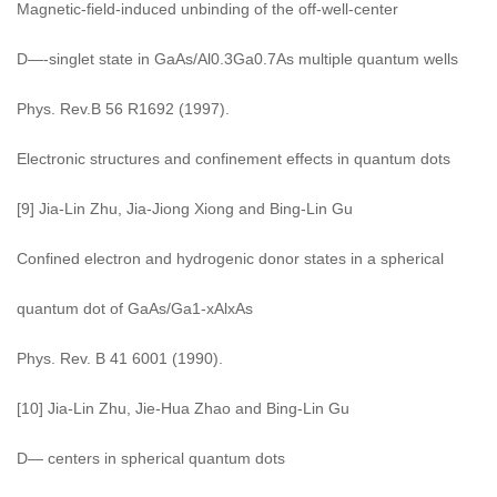
Magnetic-field-induced unbinding of the off-well-center
D—-singlet state in GaAs/Al0.3Ga0.7As multiple quantum wells
Phys. Rev.B 56 R1692 (1997).
Electronic structures and confinement effects in quantum dots
[9] Jia-Lin Zhu, Jia-Jiong Xiong and Bing-Lin Gu
Confined electron and hydrogenic donor states in a spherical
quantum dot of GaAs/Ga1-xAlxAs
Phys. Rev. B 41 6001 (1990).
[10] Jia-Lin Zhu, Jie-Hua Zhao and Bing-Lin Gu
D— centers in spherical quantum dots