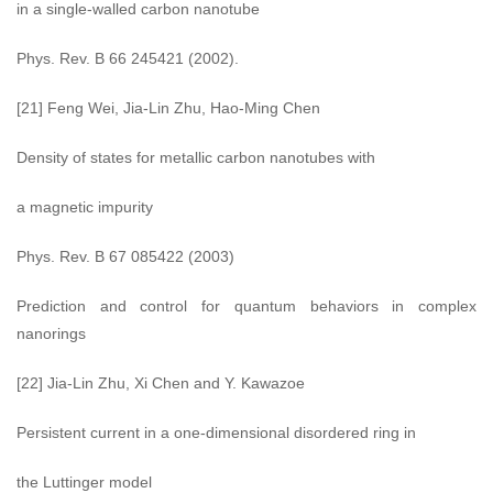
in a single-walled carbon nanotube
Phys. Rev. B 66 245421 (2002).
[21] Feng Wei, Jia-Lin Zhu, Hao-Ming Chen
Density of states for metallic carbon nanotubes with
a magnetic impurity
Phys. Rev. B 67 085422 (2003)
Prediction and control for quantum behaviors in complex
nanorings
[22] Jia-Lin Zhu, Xi Chen and Y. Kawazoe
Persistent current in a one-dimensional disordered ring in
the Luttinger model