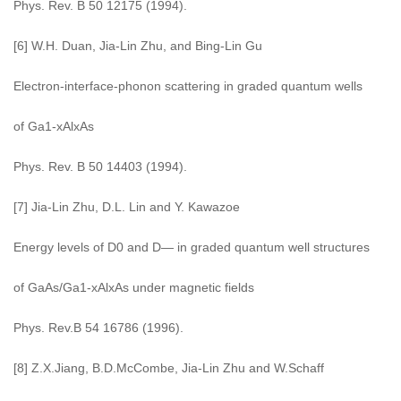
Phys. Rev. B 50 12175 (1994).
[6] W.H. Duan, Jia-Lin Zhu, and Bing-Lin Gu
Electron-interface-phonon scattering in graded quantum wells
of Ga1-xAlxAs
Phys. Rev. B 50 14403 (1994).
[7] Jia-Lin Zhu, D.L. Lin and Y. Kawazoe
Energy levels of D0 and D— in graded quantum well structures
of GaAs/Ga1-xAlxAs under magnetic fields
Phys. Rev.B 54 16786 (1996).
[8] Z.X.Jiang, B.D.McCombe, Jia-Lin Zhu and W.Schaff