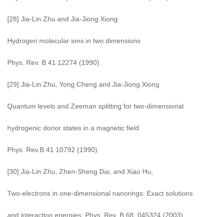
[28] Jia-Lin Zhu and Jia-Jiong Xiong
Hydrogen molecular ions in two dimensions
Phys. Rev. B 41 12274 (1990).
[29] Jia-Lin Zhu, Yong Cheng and Jia-Jiong Xiong
Quantum levels and Zeeman splitting for two-dimensional
hydrogenic donor states in a magnetic field
Phys. Rev.B 41 10792 (1990).
[30] Jia-Lin Zhu, Zhen-Sheng Dai, and Xiao Hu,
Two-electrons in one-dimensional nanorings: Exact solutions
and interaction energies, Phys. Rev. B 68, 045324 (2003).