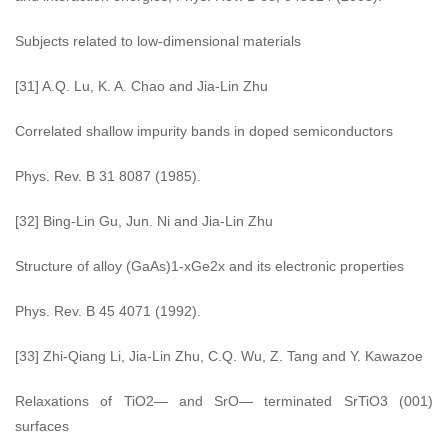
Subjects related to low-dimensional materials
[31] A.Q. Lu, K. A. Chao and Jia-Lin Zhu
Correlated shallow impurity bands in doped semiconductors
Phys. Rev. B 31 8087 (1985).
[32] Bing-Lin Gu, Jun. Ni and Jia-Lin Zhu
Structure of alloy (GaAs)1-xGe2x and its electronic properties
Phys. Rev. B 45 4071 (1992).
[33] Zhi-Qiang Li, Jia-Lin Zhu, C.Q. Wu, Z. Tang and Y. Kawazoe
Relaxations of TiO2— and SrO— terminated SrTiO3 (001)
surfaces