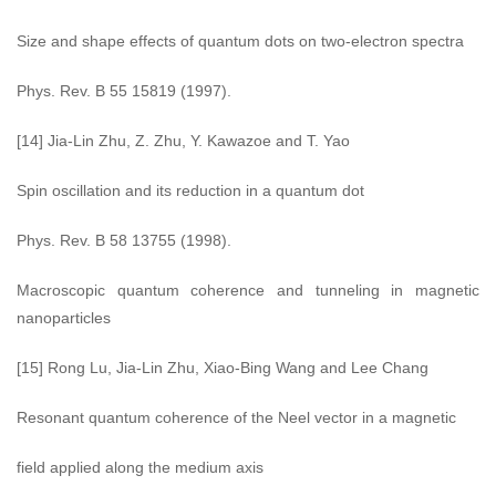
Size and shape effects of quantum dots on two-electron spectra
Phys. Rev. B 55 15819 (1997).
[14] Jia-Lin Zhu, Z. Zhu, Y. Kawazoe and T. Yao
Spin oscillation and its reduction in a quantum dot
Phys. Rev. B 58 13755 (1998).
Macroscopic quantum coherence and tunneling in magnetic
nanoparticles
[15] Rong Lu, Jia-Lin Zhu, Xiao-Bing Wang and Lee Chang
Resonant quantum coherence of the Neel vector in a magnetic
field applied along the medium axis