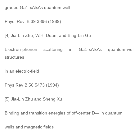
graded Ga1-xAlxAs quantum well
Phys. Rev. B 39 3896 (1989)
[4] Jia-Lin Zhu, W.H. Duan, and Bing-Lin Gu
Electron-phonon scattering in Ga1-xAlxAs quantum-well
structures
in an electric-field
Phys Rev B 50 5473 (1994)
[5] Jia-Lin Zhu and Sheng Xu
Binding and transition energies of off-center D— in quantum
wells and magnetic fields