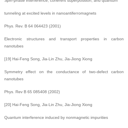
Spin-phase interference, coherent superposition, and quantum
tunneling at excited levels in nanoantiferromagnets
Phys. Rev. B 64 064423 (2001)
Electronic structures and transport properties in carbon
nanotubes
[19] Hai-Feng Song, Jia-Lin Zhu, Jia-Jiong Xiong
Symmetry effect on the conductance of two-defect carbon
nanotubes
Phys. Rev B 65 085408 (2002)
[20] Hai-Feng Song, Jia-Lin Zhu, Jia-Jiong Xiong
Quantum interference induced by nonmagnetic impurities