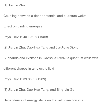
[1] Jia-Lin Zhu
Coupling between a donor potential and quantum wells:
Effect on binding energies
Phys. Rev. B 40 10529 (1989).
[2] Jia-Lin Zhu, Dao-Hua Tang and Jia-Jiong Xiong
Subbands and excitons in GaAs/Ga1-xAlxAs quantum wells with
different shapes in an electric field
Phys. Rev. B 39 8609 (1989).
[3] Jia-Lin Zhu, Dao-Hua Tang, and Bing-Lin Gu
Dependence of energy shifts on the field direction in a