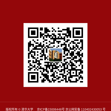
版权所有 © 清华大学 京ICP备15006448号 京公网安备 110402430053 号