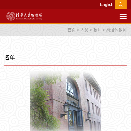
English
首页
>
人员
>
教师
>
离退休教师
名单