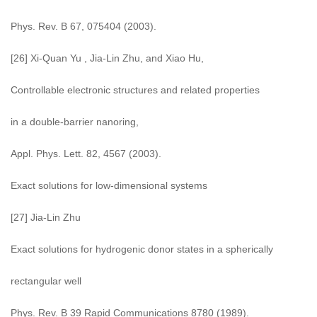
Phys. Rev. B 67, 075404 (2003).
[26] Xi-Quan Yu , Jia-Lin Zhu, and Xiao Hu,
Controllable electronic structures and related properties
in a double-barrier nanoring,
Appl. Phys. Lett. 82, 4567 (2003).
Exact solutions for low-dimensional systems
[27] Jia-Lin Zhu
Exact solutions for hydrogenic donor states in a spherically
rectangular well
Phys. Rev. B 39 Rapid Communications 8780 (1989).