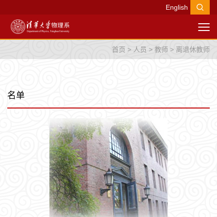
English
首页
>
人员
>
教师
>
离退休教师
名单