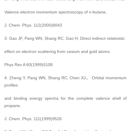
Valence electron momentum spectroscopy of n-butane,
J. Chem. Phys. 112(2000)8043
3. Gao JF, Pang WN, Shang RC, Gao H, Direct indirect relativistic
effect on electron scattering from cesium and gold atoms.
Phys Rev A 60(1999)5108
4. Zheng Y, Pang WN, Shang RC, Chen XJ， Orbital momentum
profiles
and binding energy spectra for the complete valence shell of
propane.
J. Chem. Phys. 111(1999)9526