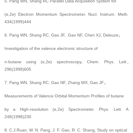
5. Pang WN, Shang RC Parallel Data Acquisition System for
(e,2e) Electron Momentum Spectrometer, Nucl. Instrum. Meth.
434(1999)444
6. Pang WN, Shang RC, Gao JF, .Gao NF, Chen XJ, Deleuze，
Investigation of the valence electronic structure of
n-butane using (e,2e) spectroscopy, Chem. Phys. Lett.,
296(1998)605
7. Pang WN, Shang RC, Gao NF, Zhang WX, Gao JF，
Measurements of Valence Orbital Momentum Profiles of butane
by a High-resolution (e,2e) Spectrometer. Phys. Lett. A
248(1998)230
8. C.J.Ruan, W. N. Pang, J. F. Gao, R. C. Shang, Study on optical