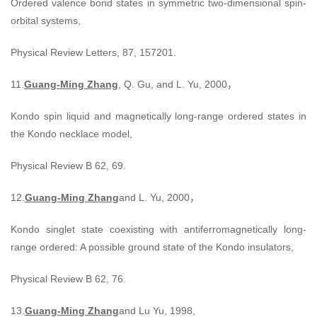
Ordered valence bond states in symmetric two-dimensional spin-
orbital systems,
Physical Review Letters, 87, 157201.
11.
Guang-Ming Zhang
, Q. Gu, and L. Yu, 2000，
Kondo spin liquid and magnetically long-range ordered states in
the Kondo necklace model,
Physical Review B 62, 69.
12.
Guang-Ming Zhang
and L. Yu, 2000，
Kondo singlet state coexisting with antiferromagnetically long-
range ordered: A possible ground state of the Kondo insulators,
Physical Review B 62, 76.
13.
Guang-Ming Zhang
and Lu Yu, 1998,