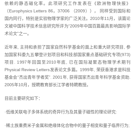
依赖的静态磁化率。此项研究工作发表在《欧洲物理快报》
（Europhysics Letters 86，37006 （2009））， 同样受到国际和
国内同行，特别是实验物理学家的广泛关注。2010年11月，该篇论
文被中国科学技术信息研究所评为“2009年中国百篇最具影响国际学
术论文”之一。
近年来, 主持和承担了国家自然科学基金的面上和重大研究项目, 参
加国家科委九五攀登计划项目和科技部国家重点基础研究专项(973)
项目. 1997年回国至2010年底, 已在国际凝聚态物理学术期刊
Physical Review Letters发表论文多篇。1999年, 荣获香港求是科技
基金会“杰出青年学者奖”. 2001年, 获得国家杰出青年科学基金资助.
2005年10月，授聘教育部长江学者特聘教授。
目前主要研究如下：
·低维关联电子多体系统的奇异行为及其量子磁性的理论研究:
·稀土族重费米子金属和绝缘体化合物中的量子相变和量子临界行为;