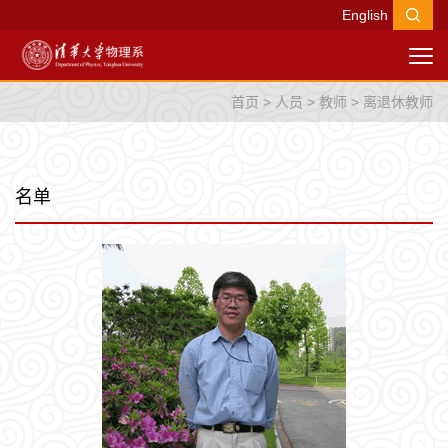
English
首页
>
人员
>
教师
>
离退休教师
名单