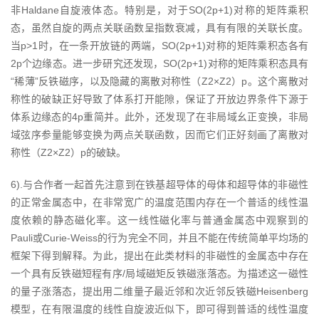
非Haldane自旋液体态。特别是，对于SO(2p+1)对称的矩阵乘积
态，虽然自旋的两点关联函数呈指数衰减，具有有限的关联长度。
当p>1时，在一条开放链的两端，SO(2p+1)对称的矩阵乘积态各有
2p个边缘态。进一步研究还发现，SO(2p+1)对称的矩阵乘积态具有
“稀薄”反铁磁序，以及隐藏的离散对称性（Z2×Z2）p。这个离散对
称性的破缺正好导致了体系打开能隙，保证了开放边界条件下源于
体系边缘态的4p重简并。此外，还发现了在非局域幺正变换，非局
域弦序参量能够变换为两点关联函数，因而它们正好刻画了离散对
称性（Z2×Z2）p的破缺。
6).与合作者一起首先注意到在铁基超导体的母体和超导体的非磁性
的正常金属态中，在非常宽广的温度范围内存在一个普适的线性温
度依赖的静态磁化率。这一线性磁化率与普通金属态中观察到的
Pauli或Curie-Weiss的行为完全不同，并且不能在传统简单平均场的
框架下得到解释。为此，提出在此类材料的非磁性的金属态中存在
一个具有反铁磁短程有序/局域磁矩反铁磁涨落态。为描述这一磁性
的量子涨落态，提出用二维量子最近邻和次近邻反铁磁Heisenberg
模型，在有限温度的线性自旋波近似下，即可得到普适的线性温度