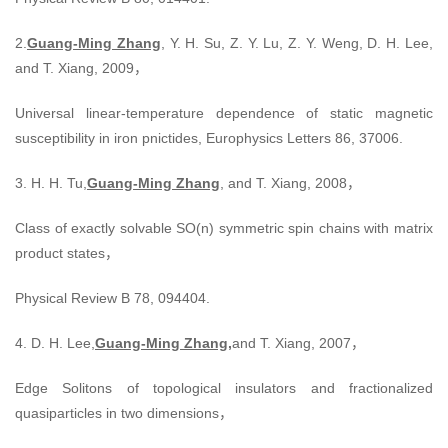
2.
Guang-Ming Zhang
, Y. H. Su, Z. Y. Lu, Z. Y. Weng, D. H. Lee,
and T. Xiang, 2009，
Universal linear-temperature dependence of static magnetic
susceptibility in iron pnictides, Europhysics Letters 86, 37006.
3. H. H. Tu,
Guang-Ming Zhang
, and T. Xiang, 2008，
Class of exactly solvable SO(n) symmetric spin chains with matrix
product states，
Physical Review B 78, 094404.
4. D. H. Lee,
Guang-Ming Zhang,
and T. Xiang, 2007，
Edge Solitons of topological insulators and fractionalized
quasiparticles in two dimensions，