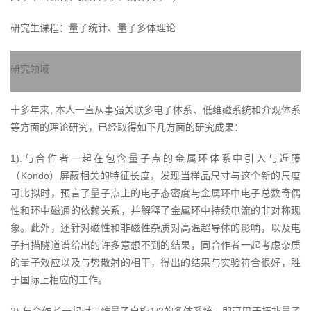
研究生课程：量子统计、量子多体理论
研究领域
十多年来, 本人一直从事强关联多电子体系、低维磁系统和介观体系
等方面的理论研究，已经取得如下几方面的研究成果：
1).与合作者一起在包含量子点的金属环体系中引入与近藤
（Kondo）屏蔽相关的特征长度，发现当样品尺寸与这个新的尺度
可比拟时，预言了量子点上的电子态密度与金属环中电子总数奇偶
性和环中磁通的依赖关系，并解释了金属环中持续电流的非对称现
象。此外，还针对磁性和非磁性杂质对高温超导体的影响，以及电
子扫描隧道谱给出的许多意想不到的结果，同合作者一起考虑杂质
的量子效应以及与势散射的相干，得出的结果与实验符合很好，胜
于国际上相应的工作。