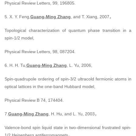
Physical Review Letters, 99, 196805.
5. X. Y. Feng,
Guang-Ming Zhang
, and T. Xiang, 2007，
Topological characterization of quantum phase transition in a
spin-1/2 model,
Physical Review Letters, 98, 087204.
6. H. H. Tu,
Guang-Ming Zhang
, L. Yu, 2006,
Spin-quadrupole ordering of spin-3/2 ultracold fermionic atoms in
optical lattices in the one-band Hubbard model,
Physical Review B 74, 174404.
7.
Guang-Ming Zhang
, H. Hu, and L. Yu, 2003，
Valence-bond spin liquid state in two-dimensional frustrated spin-
1/2 Heisenberg antiferromagnets，