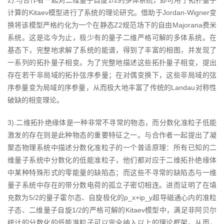
2).与合作者一起对二维量子自旋1/2的多体系统，即可用于拓扑量子
计算的Kitaev模型进行了系统的理论研究。借助于Jordan-Wigner变
换将该模型严格约化为一个在静态Z2规范场下的自由Majorana费米
系统。这是迄今为止，极少有的量子二维严格可解的多体系统。在
基态下，完整地求解了系统的能谱，得到了丰富的相图，并发现了
一系列的拓扑量子相变。为了完整地描述这些拓扑量子相变，提出
存在若干非局域的拓扑弦序参量；在对偶变换下，这些非局域的弦
序参量变为局域的序参量，从而极大地丰富了传统的Landau对称性
破缺的相变理论。
3).二维拓扑绝缘体是一种非常不寻常的物态，而分数化准粒子低能
激发的存在则是此种物态的重要特征之一。与合作者一起提出了凝
聚态物理系统中描述分数化准粒子的一个普适原理：所有已知的二
维量子系统中分数化的低能准粒子，他们都对应于二维拓扑绝缘体
中某种特殊形式的零能量的缺陷态；而这些不寻常的缺陷态与一维
量子系统中存在的带分数电荷的孤立子密切相连。进而证明了在填
充数为5/2的量子霍尔态、自旋极化的p_x+ip_y超导磁通心内的准粒
子态、二维量子自旋1/2的严格可解的Kitaev模型中，满足非阿贝尔
统计的分数化的低能准粒子可以完全纳入以上的理论框架。从而，