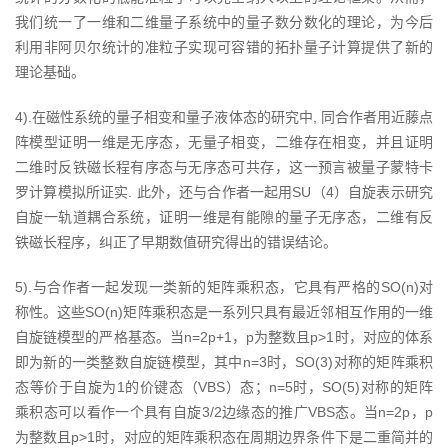
我们统一了一维和二维量子系统中的量子数分数化的理论，为今后
利用非阿贝尔统计的准粒子实现可容错的拓扑量子计算提供了新的
理论基础。
4).在磁性系统的量子相变和量子液体态的研究中, 同合作者用近藤点
阵模型证明一维是无序态，无量子相变，二维存在相变，并且证明
二维时反铁磁长程有序态与无序态可共存，这一预言被量子蒙特卡
罗计算模拟所证实. 此外，还与合作者一起用SU（4）自旋表示研究
自旋一轨道耦合系统，证明一维是有能隙的量子无序态，二维有反
铁磁长程序，纠正了早期数值研究得出的错误结论。
5).与合作者一起发现一类新的矩阵乘积态，它具有严格的SO(n)对
称性。这些SO(n)矩阵乘积态是一系列只具有最近邻相互作用的一维
自旋链模型的严格基态。当n=2p+1，p为整数且p>1时，对应的体系
即为新的一类整数自旋链模型，其中n=3时，SO(3)对称的矩阵乘积
态等价于自旋为1的价键态（VBS）态；n=5时，SO(5)对称的矩阵
乘积态可以看作一个具有自旋3/2边缘态的推广VBS态。当n=2p，p
为整数且p>1时，对应的矩阵乘积态在周期边界条件下是二重简并的