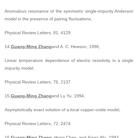
Anomalous resonance of the symmetric single-impurity Anderson
model in the presence of pairing fluctuations,
Physical Review Letters, 81, 4129.
14.
Guang-Ming Zhang
and A. C. Hewson, 1996,
Linear temperature dependence of electric resistivity in a single
impurity model,
Physical Review Letters, 76, 2137.
15.
Guang-Ming Zhang
and Lu Yu, 1994,
Asymptotically exact solution of a local copper-oxide model,
Physical Review Letters, 72, 2474.
16.
Guang-Ming Zhang
, Hong Chen, and Xiang Wu, 1993,