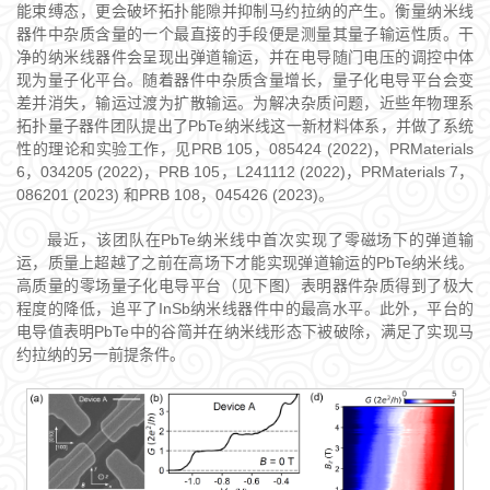
能束缚态，更会破坏拓扑能隙并抑制马约拉纳的产生。衡量纳米线
器件中杂质含量的一个最直接的手段便是测量其量子输运性质。干
净的纳米线器件会呈现出弹道输运，并在电导随门电压的调控中体
现为量子化平台。随着器件中杂质含量增长，量子化电导平台会变
差并消失，输运过渡为扩散输运。为解决杂质问题，近些年物理系
拓扑量子器件团队提出了PbTe纳米线这一新材料体系，并做了系统
性的理论和实验工作，见PRB 105，085424 (2022)，PRMaterials
6，034205 (2022)，PRB 105，L241112 (2022)，PRMaterials 7，
086201 (2023) 和PRB 108，045426 (2023)。
最近，该团队在PbTe纳米线中首次实现了零磁场下的弹道输
运，质量上超越了之前在高场下才能实现弹道输运的PbTe纳米线。
高质量的零场量子化电导平台（见下图）表明器件杂质得到了极大
程度的降低，追平了InSb纳米线器件中的最高水平。此外，平台的
电导值表明PbTe中的谷简并在纳米线形态下被破除，满足了实现马
约拉纳的另一前提条件。