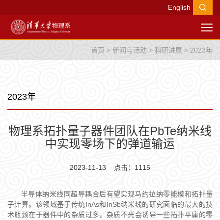
English
首页
>
新闻与活动
>
科研进展
>
2023年
2023年
物理系拓扑量子器件团队在PbTe纳米线
中实现零场下的弹道输运
2023-11-13 点击：
1115
半导体纳米线同超导耦合后有望实现马约拉纳零能模和拓扑量
子计算。该领域基于传统InAs和InSb纳米线的研究面临的最大的技
术瓶颈在于器件中的杂质过多。杂质不光会诱导一些拓扑平庸的零