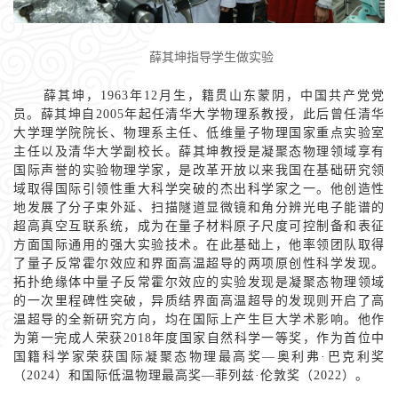
薛其坤指导学生做实验
薛其坤，1963年12月生，籍贯山东蒙阴，中国共产党党
员。薛其坤自2005年起任清华大学物理系教授，此后曾任清华
大学理学院院长、物理系主任、低维量子物理国家重点实验室
主任以及清华大学副校长。薛其坤教授是凝聚态物理领域享有
国际声誉的实验物理学家，是改革开放以来我国在基础研究领
域取得国际引领性重大科学突破的杰出科学家之一。他创造性
地发展了分子束外延、扫描隧道显微镜和角分辨光电子能谱的
超高真空互联系统，成为在量子材料原子尺度可控制备和表征
方面国际通用的强大实验技术。在此基础上，他率领团队取得
了量子反常霍尔效应和界面高温超导的两项原创性科学发现。
拓扑绝缘体中量子反常霍尔效应的实验发现是凝聚态物理领域
的一次里程碑性突破，异质结界面高温超导的发现则开启了高
温超导的全新研究方向，均在国际上产生巨大学术影响。他作
为第一完成人荣获2018年度国家自然科学一等奖，作为首位中
国籍科学家荣获国际凝聚态物理最高奖—奥利弗·巴克利奖
（2024）和国际低温物理最高奖—菲列兹·伦敦奖（2022）。