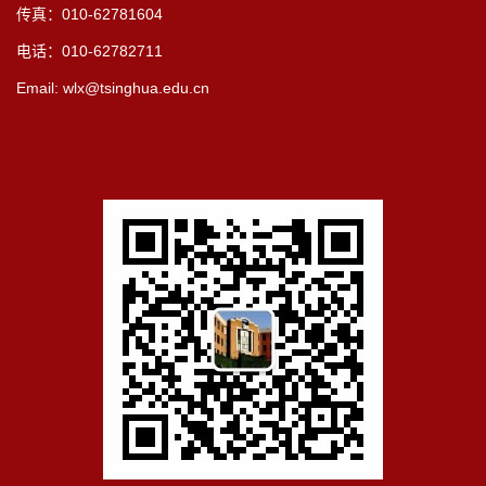
传真：010-62781604
电话：010-62782711
Email: wlx@tsinghua.edu.cn