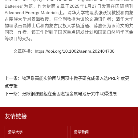
Batteries”
为题，作为封面文章于
2025
年
1
月
27
日发表在国际期刊
Advanced Energy Materials
上。清华大学物理系张跃钢教授和内蒙
古民族大学刘景海教授、庄全副教授为该论文通讯作者；清华大学
物理系吉磊博士后和内蒙古民族大学杨道通、薛嘉仪为该论文的共
同第一作者。该工作得到了国家重点研发计划和国家自然科学基金
等项目的支持。
文章链接：
https://doi.org/10.1002/aenm.202404738
上一条：
物理系高能实验团队两项中微子研究成果入选PRL年度亮
点专辑
下一条：
张跃钢课题组在全固态锂金属电池研究中取得进展
友情链接
清华大学
清华新闻