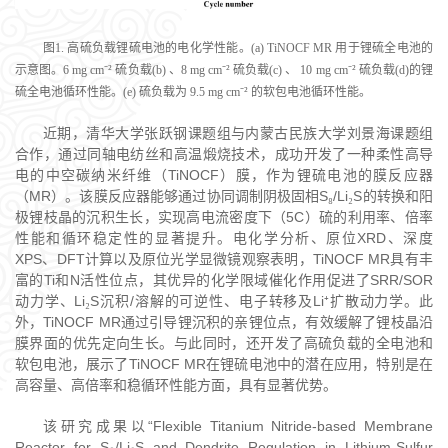
图1. 高硫负载锂硫电池的电化学性能。(a) TiNOCF MR 用于锂硫全电池的
示意图。6 mg cm
⁻
² 硫负载(b) 、8 mg cm
⁻
² 硫负载(c) 、 10 mg cm
⁻
² 硫负载(d)的锂
硫全电池循环性能。(e) 硫负载为 9.5 mg cm
⁻
² 的软包电池循环性能。
近期，清华大学张跃钢课题组与内蒙古民族大学刘景海课题组
合作，通过同轴电纺丝和高温煅烧技术，成功开发了一种柔性高导
电的中空碳纳米纤维（
TiNOCF
）膜，作为锂硫电池的膜反应器
（
MR
）。该膜反应器能够通过协同调制阴极固相
S
/Li
S
的转换和阳
₈
₂
极锂枝晶的沉积生长，实现高电流密度下（
5C
）硫的利用率、倍率
性能和循环稳定性的显著提升。电化学分析、原位
XRD
、深度
XPS
、
DFT
计算以及原位光学显微镜观察表明，
TiNOCF MR
具有丰
富的
Ti
和
N
活性位点，其优异的化学限域催化作用促进了
SRR/SOR
动力学、
Li
S
沉积
/
溶解的可逆性、电子转移及
Li
扩散动力学。此
₂
⁺
外，
TiNOCF MR
通过引导锂沉积的亲锂位点，有效缓解了锂枝晶沿
膜界面的优先定向生长。与此同时，还开发了高硫负载的全电池和
软包电池，展示了
TiNOCF MR
在锂硫电池中的潜在应用，特别是在
高容量、高倍率和稳循环性能方面，具有显著优势。
该研究成果以
“Flexible Titanium Nitride-based Membrane
Reactor for S₈/Li₂S and Dendrite Regulation in Lithium-Sulfur