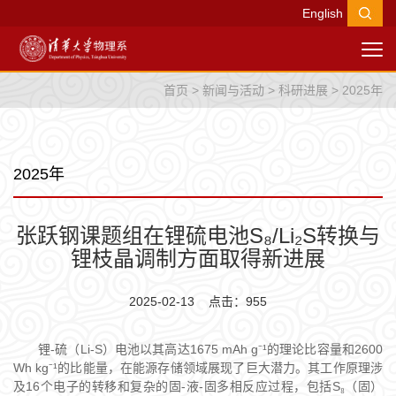
English
首页
>
新闻与活动
>
科研进展
>
2025年
2025年
张跃钢课题组在锂硫电池S₈/Li₂S转换与
锂枝晶调制方面取得新进展
2025-02-13 点击：
955
锂
-
硫（
Li-S
）电池以其高达
1675 mAh g
¹的理论比容量和
2600
⁻
Wh kg
¹的比能量，在能源存储领域展现了巨大潜力。其工作原理涉
⁻
及
16
个电子的转移和复杂的固
-
液
-
固多相反应过程，包括
S
（固）
₈