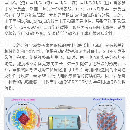
Li
S
（液）
Li
S
（液）
Li
S
（液）
Li
S
/Li
S
（固）等多步
↔
₂
₈
↔
₂
₆
↔
₂
₄
↔
₂
₂
₂
电化学反应。然而，热力学分析表明，
Li
S
Li
S
几乎每一步反应
₂
₆↔
₂
都存在明显的能量障碍，尤其是固相
Li
S
产物的成核与分解。此外，
₂
由于固相
S
和
Li
S
/Li
S
的较差电子和离子导电性，导致了硫还原
/
氧
₈
₂
₂
₂
化反应（
SRR/SOR
）动力学的缓慢，影响固液双向转化效率，诱发
穿梭效应和
“
死硫
”
积累，显著降低了硫的利用率和循环稳定性。
此外，锂金属负极表面形成的固体电解质相（
SEI
）具有较差的
机械性能和不稳定性，使得在动态镀锂和剥离过程中，
SEI
不断发生
裂纹与积累，促使锂枝晶的生长。同时，由于电流和离子分布的不
均匀，锂沉积常沿优先方向生长，进一步促进了锂枝晶的形成。此
外，穿梭效应导致可溶性多硫化锂（
LiPSs
）与锂阳极之间的不可逆
腐蚀性副反应，破坏
SEI
并导致电解液和锂的持续消耗。因此，急需
一种新的策略能够同时调节阴极的
SRR/SOR
动力学与阳极的均匀锂
沉积。