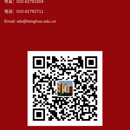
传真：010-62781604
电话：010-62782711
Email: wlx@tsinghua.edu.cn