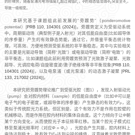
的阶梯势，随着泵浦光电场强度
E
超过阈值
E
，
Φ
的稳态值会由
Φ
突变至
Φ
，
p
c
0
c
导致一级相变。
本研究基于课题组此前发展的“旁踱势”（ponderomotive
potential）[
PRB 110, 104301 (2024)
]。旁踱势定义为受驱动系统
中，周期驱动场（典型例子是入射光）对其低能自由度(比如超导体
的序参量）产生的有效静态势能，通过它，并借鉴平衡态统计物
理，可高效、方便地预测受驱系统的非平衡稳态，其中与实验相关
的主要是光驱动导致（简称“光致”）或电驱动导致（简称“电致”）的
非平衡态，比如课题组此前利用旁踱势预测了光致激子凝聚、光致
超导、光调控电荷/自旋密度波/激子绝缘体等非平衡现象[
PRB 110,
104301 (2024)
]，以及电泵浦（或光泵浦）的动态激子凝聚 [
PRL
133, 217002 (2024)
]。
本研究把旁踱势理论推广到受驱光腔（图1），发现入射驱动光
（pump）会对腔内材料（sample）的低能自由度
Φ
（比如
Φ
可以是
电子气的电子密度，或超导体的序参量）产生静态的有效力
F
，这
P
类似于传统腔光力系统，但区别是，这个有效力不是作用在腔壁的
机械移动，而是作用在腔内材料的集体自由度。这个力倾向于让
Φ
朝
某个方向变化，从而使腔光子本征频率红移。当某个腔光子模式红
移至泵浦光频率时（对应
Φ
=
Φ
），光腔会产生共振，腔内材料上
c
电场达到极大，故有效力
F
达到尖锐的峰值，这意味着光致旁踱势