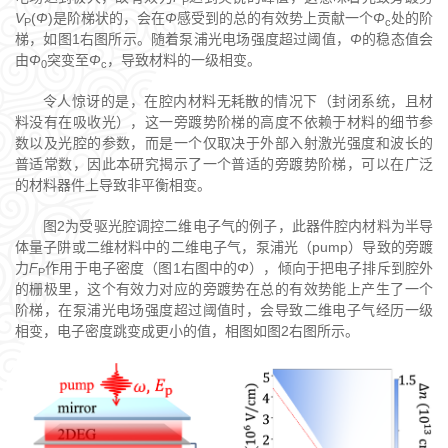
P
V
(
Φ
)是阶梯状的，会在
Φ
感受到的总的有效势上贡献一个
Φ
处的阶
P
c
梯，如图1右图所示。随着泵浦光电场强度超过阈值，
Φ
的稳态值会
由
Φ
突变至
Φ
，导致材料的一级相变。
0
c
令人惊讶的是，在腔内材料无耗散的情况下（封闭系统，且材
料没有在吸收光），这一旁踱势阶梯的高度不依赖于材料的细节参
数以及光腔的参数，而是一个仅取决于外部入射激光强度和波长的
普适常数，因此本研究揭示了一个普适的旁踱势阶梯，可以在广泛
的材料器件上导致非平衡相变。
图2为受驱光腔调控二维电子气的例子，此器件腔内材料为半导
体量子阱或二维材料中的二维电子气，泵浦光（pump）导致的旁踱
力
F
作用于电子密度（图1右图中的
Φ
），倾向于把电子排斥到腔外
P
的栅极里，这个有效力对应的旁踱势在总的有效势能上产生了一个
阶梯，在泵浦光电场强度超过阈值时，会导致二维电子气经历一级
相变，电子密度跳变成更小的值，相图如图2右图所示。