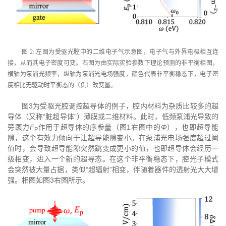
图 2: 左图为受驱光腔中的二维电子气示意图，电子气与外界电极相互连
接，从而其电子密度可变。右图为由实际实验参数下理论预测的非平衡相图，
横轴为泵浦光频率，纵轴为泵浦光电场强度，颜色代表非平衡稳态下，电子密
度相比无驱动时平衡态的（负）改变量。
图3为受驱光腔调控超导体的例子，腔内材料为杂质比较多的超
导体（又称“脏超导体”）薄膜或二维材料。此时，低频泵浦光导致的
旁踱力
F
作用于超导体的序参量（图1右图中的
Φ
），也即超导能
P
隙，这个有效力倾向于让超导能隙变小。在泵浦光电场强度超过阈
值时，会导致超导能隙突然跳变成更小的值，也即超导体会经历一
级相变，进入一个新的超导态。在这个非平衡稳态下，腔光子模式
会突然被大量占据，类似“超辐射”相变，伴随着器件的透射光大大增
强。相图如图3右图所示。