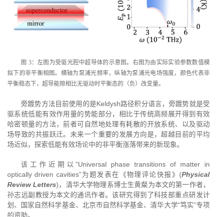
图 3：左图为受驱光腔中超导体的示意图。右图为由实际实验参数数值模
拟下的非平衡相图。横轴为泵浦光频率，纵轴为泵浦光电场强度，颜色代表非
平衡稳态下，超导能隙相比无驱动时平衡态的（负）改变量。
旁踱势方法目前使用的是Keldysh路径积分语言，旁踱势就是受
驱系统低能有效作用量的势能部分，相比于传统高频展开得到有效
哈密顿量的方法，前者可自然地处理有耗散的开放系统、以及驱动
场导致的共振跃迁。未来一个重要的发展方向是，超越目前的平均
场近似，探索低能有效场论中的非平衡涨落带来的新现象。
该工作近期以“Universal phase transitions of matter in
optically driven cavities”为题发表在《物理评论快报》(
Physical
Review Letters
)，清华大学物理系博士生黄粲为本文的第一作者，
孙志远副教授为本文的通讯作者。该研究得到了科技部重点研发计
划、国家自然科学基金、北京市自然科学基金、清华大学“笃实”专项
的资助。