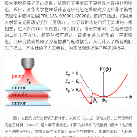
极大地增强腔光子占据数，从而在非平衡态下更有效地调控材料物
态。近日，清华大学物理系孙志远研究组在受驱光腔调控非平衡物
态理论中取得进展[
PRL 136, 036901 (2026)
]。该研究指出，如果用
入射泵浦光驱动光学腔（见图1），会导致腔内材料经历普适的一级
相变，进入新的非平衡稳态。作为例子，该研究预测，受驱光腔中
的二维电子液体、超导体都可经过一级相变进入新型的非平衡稳
态。此研究精确处理了腔与物质的电磁耦合，从而计入了所有的腔
光子模式，基本杜绝了人工参数，为实验观测提供了明确的指导。
图 1: 左图为典型的受驱光腔体系，入射光（pump）驱动光腔，进而驱动腔
内量子材料（sample）进入非平衡稳态。右图为材料中的低能自由度
Φ
（比如电
子气的电子密度、或超导体的序参量）感受到的有效势，泵浦光贡献了
Φ
附近
c