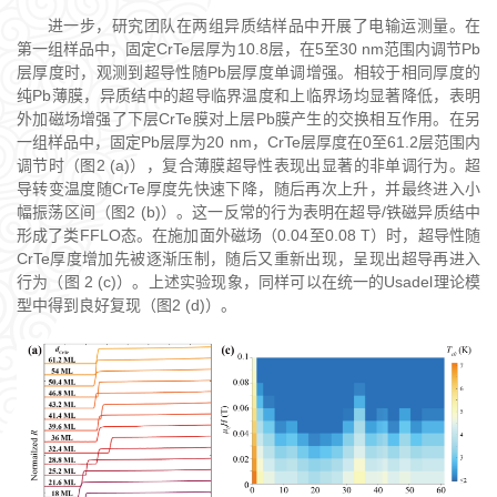
进一步，研究团队在两组异质结样品中开展了电输运测量。在
第一组样品中，固定CrTe层厚为10.8层，在5至30 nm范围内调节Pb
层厚度时，观测到超导性随Pb层厚度单调增强。相较于相同厚度的
纯Pb薄膜，异质结中的超导临界温度和上临界场均显著降低，表明
外加磁场增强了下层CrTe膜对上层Pb膜产生的交换相互作用。在另
一组样品中，固定Pb层厚为20 nm，CrTe层厚度在0至61.2层范围内
调节时（图2 (a)），复合薄膜超导性表现出显著的非单调行为。超
导转变温度随CrTe厚度先快速下降，随后再次上升，并最终进入小
幅振荡区间（图2 (b)）。这一反常的行为表明在超导/铁磁异质结中
形成了类FFLO态。在施加面外磁场（0.04至0.08 T）时，超导性随
CrTe厚度增加先被逐渐压制，随后又重新出现，呈现出超导再进入
行为（图 2 (c)）。上述实验现象，同样可以在统一的Usadel理论模
型中得到良好复现（图2 (d)）。