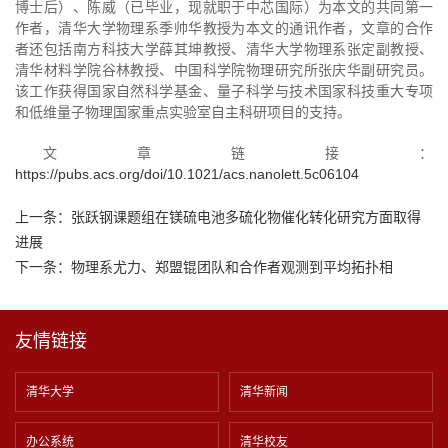
博士后）、陈威（已毕业，现就职于中芯国际）为本文的共同第一
作者，清华大学物理系季帅华教授为本文的通讯作者，文章的合作
者还包括南方科技大学薛其坤教授、清华大学物理系张定副教授、
清华材料学院谷林教授、中国科学院物理研究所张庆华副研究员。
该工作获得国家自然科学基金、量子科学与技术国家科技重大专项
和低维量子物理国家重点实验室自主科研项目的支持。
文章链接：
https://pubs.acs.org/doi/10.1021/acs.nanolett.5c06104
上一条：
张跃钢课题组在镁硫电池多硫化物催化转化研究方面取得
进展
下一条：
物理系尤力、郑盟锟团队和合作者观测到平均拓扑相
友情链接
清华大学
清华新闻
办公系统
清华校友