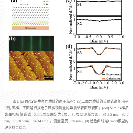
图1: (a) Pb/CrTe 垂直异质结的原子结构；(b)上图异质结的反射式高能电子
衍射图样，下图是扫描电子显微镜测量的异质结表面形貌图；(c-d) S1～S4样品
表面扫描隧道谱（CrTe层厚固定为2层，Pb层厚逐渐增加，S1:3.5 nm，S2 7
nm，S3 10.5 nm，S4 14 nm），测量温度：60 mK。(d) 橙色曲线是Usadel模型的
理论拟合结果。