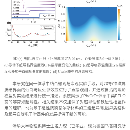
图2:(a) 电阻-温度曲线（Pb层厚固定为20 nm， CrTe层厚为0～61.2 层）；
(b)零场下超导临界温度随CrTe层厚度变化的曲线；(c)超导临界温度随CrTe层厚
度和外加垂直磁场变化的相图；(d) Usadel模型的理论模拟。
本研究在同一体系中结合微观与宏观实验手段，对超导/铁磁异
质结界面的近邻与反近邻效应进行了直接观测，并通过自洽的理论
模型对实验结果进行统一描述，系统揭示了Pb/CrTe体系中类FFLO
态的非常规超导性。相关结果不仅加深了对超导性和铁磁性相互作
用的理解，也为基于磁性范德瓦尔斯材料的二维超导/铁磁异质结构
及超导自旋电子学器件的发展提供了新的可能。
清华大学物理系博士生姬力琛（已毕业，现为德国马普研究所