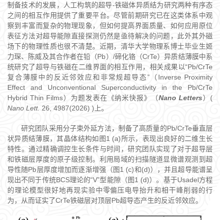
制备技术的发展，人工构筑的超导-铁磁体异质结为研究两种有序态
之间的相互作用提供了重要平台。尽管前期研究已在这类体系中观
察到丰富而复杂的物理现象，但如何提高界面质量、如何应用原位
表征方法对超导能隙直接探测仍然是亟待解决的问题，此外其外磁
场下的物理性质也很不清楚。近期，清华大学物理系博士毕业生姬
力琛、陈威及其合作者在铅（Pb）/碲化铬（CrTe）异质结薄膜中系
统研究了超导与铁磁在二维界面的相互作用，相关成果以“Pb/CrTe
复合薄膜中的反近邻效应和非常规超导态”（Inverse Proximity
Effect and Unconventional Superconductivity in the Pb/CrTe
Hybrid Thin Films）为题发表在《纳米快报》（
Nano Letters
）(
Nano Lett.
26, 4987(2026) )上。
研究团队采用分子束外延方法，制备了高质量的Pb/CrTe垂直层
状异质结薄膜，其晶体结构如图1 (a)所示，表现出良好的二维生长
特性。通过精确调控生长条件与时间，研究团队实现了对于超导层
和铁磁层厚度的原子级控制。利用局域的扫描隧道显微谱观测到超
导性随Pb层厚度增加而逐渐增强（图1 (c)和(d)），并且超导能谱呈
现出不同于传统BCS理论的“V”型能隙（图1 (d)）。基于Usadel方程
的理论模型很好地再现实验中零偏压电导抬升和相干峰削弱的行
为，从而证实了CrTe铁磁层对顶层Pb超导态产生的反近邻效应。