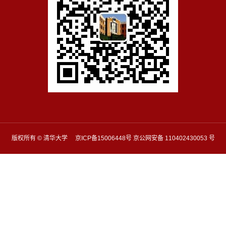
版权所有 © 清华大学 京ICP备15006448号 京公网安备 110402430053 号