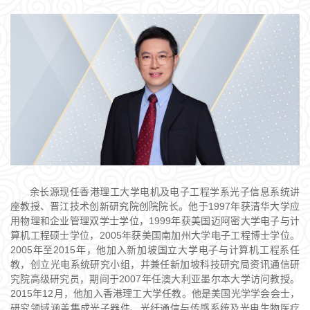
余长源现任香港理工大学电机及电子工程学系光子信息系统讲
座教授、晋江技术创新研究院创院院长。他于1997年获清华大学应
用物理和企业管理双学士学位，1999年获美国迈阿密大学电子与计
算机工程硕士学位，2005年获美国南加州大学电子工程博士学位。
2005年至2015年，他加入新加坡国立大学电子与计算机工程系任
教，创立光电系统研究小组，并兼任新加坡科技研究局资讯通信研
究院高级研究员，期间于2007年任澳大利亚墨尔本大学访问教授。
2015年12月，他加入香港理工大学任教。他是美国光学学会会士，
研究领域涵盖集成光子器件、光纤通信与传感系统及光电生物医疗