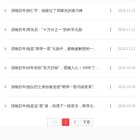
清物百年|胡仁宇：他接过了邓稼先的接力棒
2024-11-21
清物百年|周光召：“十万分之一”的科学元勋
2024-11-21
清物百年|他是“两弹一星”元勋中，最晚被解密的一位。择一事、终一生，写就不朽传奇。
2024-11-21
清物百年|60年前的“东方巨响”，震撼人心！100年了，他的名字，始终闪耀！
2024-10-30
清物百年|他以烈士身份被追授“两弹一星功勋奖章”，把生命献给祖国核事业
2024-10-30
清物百年|他是追“星”者，却洒下一路星光，两弹元勋奠基北斗，一生“竭诚为国兴”
2024-10-30
上页
1
2
下页