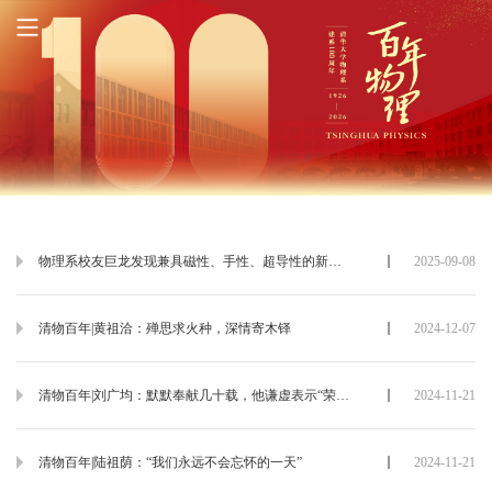
物理系校友巨龙发现兼具磁性、手性、超导性的新量子态
2025-09-08
清物百年|黄祖洽：殚思求火种，深情寄木铎
2024-12-07
清物百年|刘广均：默默奉献几十载，他谦虚表示“荣誉应该归于大家”
2024-11-21
清物百年|陆祖荫：“我们永远不会忘怀的一天”
2024-11-21