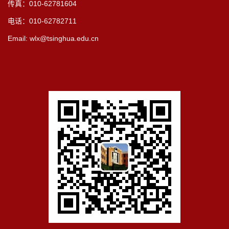
传真：010-62781604
电话：010-62782711
Email: wlx@tsinghua.edu.cn