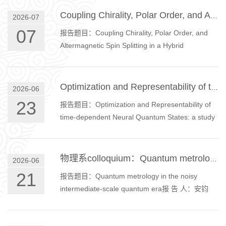
W105会议室内容摘要：Two-dimensional (2D)
Coupling Chirality, Polar Order, and Altermagnetic Spin Splitting in a Hybrid Manganese Chloride
2026-07
systems can exhibit physical properties that are
07
报告题目：Coupling Chirality, Polar Order, and
markedly different from those of their three-
Altermagnetic Spin Splitting in a Hybrid
dimensional (3D) counterparts, as reduced
Manganese Chloride报 告 人：Alessandro
dimensionality can profoundly alter elect...
Stroppa报告时间：2026年7月7日 19：30报告地
点：物理楼W105会议室内容摘要：Hybrid
Optimization and Representability of time-dependent Neural Quantum States: a study of the 1D critical quantum Ising model
2026-06
manganese halides enable the coexistence of
23
报告题目：Optimization and Representability of
molecular chirality, polar order, and magnetic
time-dependent Neural Quantum States: a study
exchange within a single lattice. Here, we
of the 1D critical quantum Ising model报 告 人：
combine first-principles calculations with spin-
Markus Michael Schmitt报告时间：2026年6月23
space-gro...
日14：00报告地点：物理楼W105内容摘要：In
物理系colloquium：Quantum metrology in the noisy intermediate-scale quantum era
2026-06
recent years, neural quantum states have
21
报告题目：Quantum metrology in the noisy
emerged as a competitive and powerful
intermediate-scale quantum era报 告 人：安钧
numerical approach for many body systems.
鸿，兰州大学报告时间：2026年6月25日 16:00报
While they provide a flexible and scalable ansatz,
告地点：物理楼天行报告厅内容摘要：Quantum
...