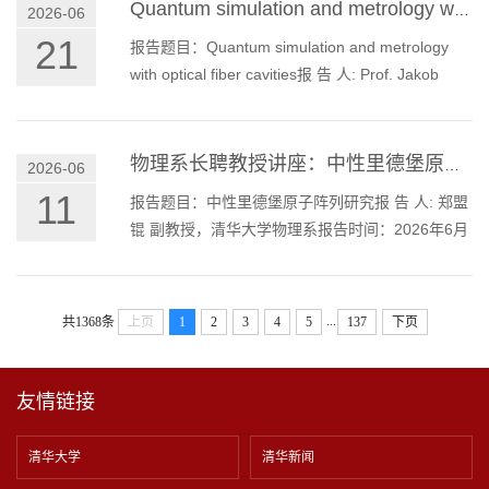
metrology pursues the realization of higher-
Quantum simulation and metrology with optical fiber cavities
2026-06
precision measurements to physical quantities
21
报告题目：Quantum simulation and metrology
than the classically achievable limits by exploiting
with optical fiber cavities报 告 人: Prof. Jakob
quantum features, such as quantum
Reichel报告时间：2026年6月22日（周一） 10：
entanglement and squeezing, as resources. It
00-12：00报告地点：物理楼W105会议室内容摘
has p...
要：Strong coupling between photons and
物理系长聘教授讲座：中性里德堡原子阵列研究
2026-06
material qubits plays a key role in both quantum
11
报告题目：中性里德堡原子阵列研究报 告 人: 郑盟
technologies and fundamental quantum
锟 副教授，清华大学物理系报告时间：2026年6月
mechanics experiments. Fiber Fabry–Perot
11日（周四） 14：30-15：30报告地点：物理楼天
microcavities achieve strongest coupling in the
行报告厅(W101)内容摘要：中性里德堡原子阵列是
optic...
实现通用量子计算以及量子模拟的一个重要平台，
...
共1368条
上页
1
2
3
4
5
137
下页
在过去10年取得了诸多令人瞩目的发展与成就。在
这一报告中，我将介绍中性里德堡原子阵列研究的
发展现状，并回顾我们研究组这几年在该研究方向
友情链接
所取得的一些成果。References1. Xinhui Liang...
清华大学
清华新闻