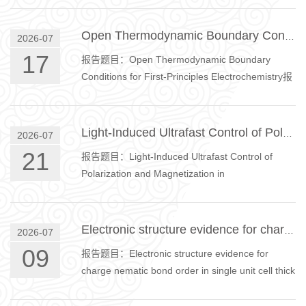
spectroscopy instrument [1,2], which ...
物理楼W105内容摘要：引力波的直接探测为基础
物理研究开辟了新的途径。LIGO–Virgo–KAGRA合
Open Thermodynamic Boundary Conditions for First-Principles Electrochemistry
2026-07
作组已经探测到近四百次双黑洞并合，而未来灵敏
17
报告题目：Open Thermodynamic Boundary
度更高的观测有望发现更多此类事件。由于这些引
Conditions for First-Principles Electrochemistry报
力波产生于黑洞附近的强引力场区域， 它们为研究
告 人：Prof.Stefan Wippermann, Philipps-
强场引力提供了独特的观测手段。本报告将介绍如
Universität Marburg, Germany报告时间：2026年
何...
7月17日 15: 30报告地点：物理楼W260内容摘
Light-Induced Ultrafast Control of Polarization and Magnetization in Semiconductors
2026-07
要：Ab initio techniques have revolutionized the
21
报告题目：Light-Induced Ultrafast Control of
way in which theory can help practitioners to
Polarization and Magnetization in
explore critical mechanisms and to develop new
Semiconductors报 告 人：Xiangzhu Zhou报告时
strategies for materials discovery and des...
间：2026年7月21日10：00报告地点：物理楼
W105会议室内容摘要：Ultrafast optical control of
Electronic structure evidence for charge nematic bond order in single unit cell thick iridate films
2026-07
ordered states offers a route toward high-speed
09
报告题目：Electronic structure evidence for
functional materials. However, in ferroelectrics
charge nematic bond order in single unit cell thick
optical switching often relies on interlayer sliding
iridate films报 告 人：Changyoung Kim报告时
or structural distortions, which can ...
间：2026年7月9日 10：00 报告地点：物理楼