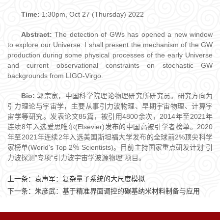
Time:
1:30pm, Oct 27 (Thursday) 2022
Abstract:
The detection of GWs has opened a new window
to explore our Universe. I shall present the mechanism of the GW
production during some physical processes of the early Universe
and current observational constraints on stochastic GW
backgrounds from LIGO-Virgo.
Bio:
郭宗宽，中国科学院理论物理研究所研究员。研究方向为
引力理论与宇宙学，主要从事引力波物理、早期宇宙物理、计算宇
宙学等研究。发表论文85篇，被引用4800余次，2014年至2021年
连续8年入选爱思唯尔(Elsevier)发布的中国高被引学者榜单。2020
年至2021年连续2年入选美国斯坦福大学发布的全球前2%顶尖科学
家榜单(World's Top 2％ Scientists)。目前主持国家重点研发计划“引
力波探测”专项“引力波宇宙学波源物理”项目。
上一条：
袁声军：复杂量子系统的大尺度模拟
下一条：
朱彦武：基于精准界面调控的碳基纳米材料制备与应用