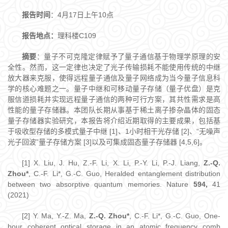
报告时间
：4月17日上午10点
报告地点：
理科楼C109
摘要
：量子不可克隆定律赋予了量子通信基于物理学原理的安
全性。然而，这一定律也决定了光子传输损耗不能使用传统的中继
放大器来克服，使得远程量子通信及量子网络成为当今量子信息科
学的核心难题之一。量子中继和可移动量子存储（量子优盘）是克
服信道损耗并实现远程量子通信的两种可行方案，其共性需求是高
性能的量子存储器。本团队长期从事基于稀土离子掺杂晶体的固态
量子存储器实验研究，本报告将介绍近期取得的主要成果，包括基
于吸收型存储的多模式量子中继 [1]、1小时相干光存储 [2]、“无噪声
光子回波”量子存储方案 [3]以及可集成固态量子存储器 [4,5,6]。
[1] X. Liu, J. Hu, Z.-F. Li, X. Li, P.-Y. Li, P.-J. Liang,
Z.-Q.
Zhou*
, C.-F. Li*, G.-C. Guo, Heralded entanglement distribution
between two absorptive quantum memories. Nature
594,
41
(2021)
[2] Y. Ma, Y.-Z. Ma,
Z.-Q. Zhou*
, C.-F. Li*, G.-C. Guo, One-
hour coherent optical storage in an atomic frequency comb