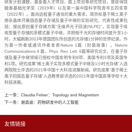
研发计划课题、基金委人才项目、面上项目等研究项目，曾获得饶
毓泰基础光学奖（2019年）以及第一届中国科学院青年五四奖章
（2022年）。面向远程量子通信的重大需求，周宗权基于稀土离子
掺杂晶体开展固态量子存储及量子中继的实验研究，代表性成果包
括：提出原创量子存储方案“无噪声光子回波(NLPE)”，实现基于吸
收型量子存储的多模式量子中继，并把相干光的存储时间提升至1小
时，大幅刷新2013年德国团队所创造的光存储1分钟的世界纪录。作
为第一作者或通讯作者发表Nature 1篇（封面故事），Nature
Communications 4 篇，Phys. Rev. Lett. 6篇等研究论文，在量子存
储及量子中继领域已授权中国发明专利8项、美国专利3项及英国专
利1项。研究成果“稀土离子实现多模式量子中继及1小时光存储”入选
两院院士评选的2021年中国十大科技进展新闻。研究成果“基于稀土
离子的固态量子存储”入选教育部评选的2021年度中国高等学校十大
科技进展。
上一条：
Claudia Felser：Topology and Magnetism
下一条：
谢昌谕：药物研发中的人工智能
友情链接