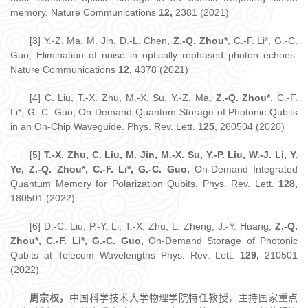
memory. Nature Communications
12,
2381 (2021)
[3] Y.-Z. Ma, M. Jin, D.-L. Chen,
Z.-Q. Zhou*
, C.-F. Li*, G.-C.
Guo, Elimination of noise in optically rephased photon echoes.
Nature Communications
12,
4378 (2021)
[4] C. Liu, T.-X. Zhu, M.-X. Su, Y.-Z. Ma,
Z.-Q. Zhou*
, C.-F.
Li*, G.-C. Guo, On-Demand Quantum Storage of Photonic Qubits
in an On-Chip Waveguide. Phys. Rev. Lett.
125
, 260504 (2020)
[5]
T.-X. Zhu, C. Liu, M. Jin, M.-X. Su, Y.-P. Liu, W.-J. Li, Y.
Ye, Z.-Q. Zhou*, C.-F. Li*, G.-C. Guo,
On-Demand Integrated
Quantum Memory for Polarization Qubits. Phys. Rev. Lett.
128,
180501 (2022)
[6] D.-C. Liu, P.-Y. Li, T.-X. Zhu, L. Zheng, J.-Y. Huang,
Z.-Q.
Zhou*, C.-F. Li*, G.-C. Guo,
On-Demand Storage of Photonic
Qubits at Telecom Wavelengths Phys. Rev. Lett.
129,
210501
(2022)
周宗权，
中国科学技术大学物理学院特任教授，主持国家重点