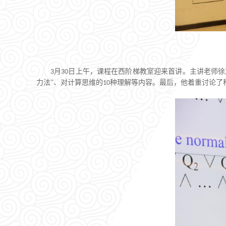
月
日上午，课程在西阶梯教室迎来首讲。主讲老师徐
3
30
力法”、对计算思维的
种理解等内容。最后，他着重讨论了
10