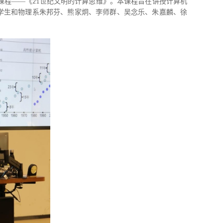
课程——《
世纪文明的计算思维》。本课程旨在讲授计算机
21
科学生和物理系朱邦芬、熊家炯、李师群、吴念乐、朱嘉麟、徐