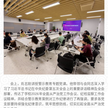
会上，肖志刚讲授警示教育专题党课。他带领与会同志深入学
习了习近平总书记在中央纪委第五次全会上的重要讲话精神及全会
部署，传达了学校2026年全面从严治党工作会议、纪检监察工作会
议精神，并结合警示教育案例对工作纪律进行了再强调，要求各党
支部要持续强化纪律意识，筑牢思想防线，切实扛起全面从严治党