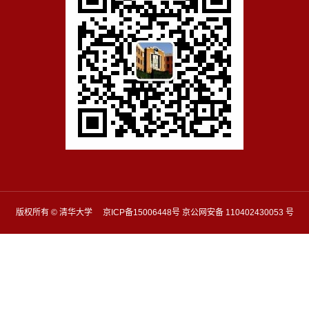
版权所有 © 清华大学 京ICP备15006448号 京公网安备 110402430053 号