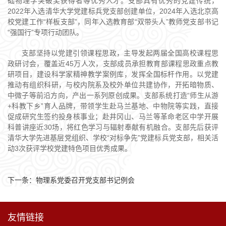
础物理学突破奖获得者等优秀人才。支部具有优秀的党建传统，
2022年入选清华大学党建标兵党支部创建单位，2024年入选北京高
校党建工作“样板支部”，同年入选教育部“双带头人”教师党支部书记
“强国行”专项行动团队。
支部坚持以党建引领课程思政，主导发起两届全国高校课程思
政研讨会，覆盖近45万人次，支部成员承担教育部课程思政重点教
研项目，建设科学家精神教学案例库，发挥全国标杆作用。以党建
推动有组织科研，与校内院系及校外单位共建协作，开拓暗物质、
中微子等前沿方向，产出一系列原创成果。支部系统打造“师生从游
+科教下乡”育人品牌，带领学生赴马兰基地、中物院等实践，直接
促成研究生签约投身核事业；赴井冈山、马兰等革命老区中学开展
科普讲座近30场，将红色学习与辐射奉献有机融合。支部先后获评
清华大学先进基层党组织、学校“对标争先”党建标兵党支部，相关活
动3次获评学校党建特色项目优秀成果。
下一条：
物理系党委召开党支部书记例会
友情链接