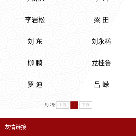
李岩松
梁 田
刘 东
刘永椿
柳 鹏
龙桂鲁
罗 迪
吕 嵘
共12条
上页
1
下页
友情链接