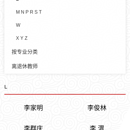
M N P R S T
W
X Y Z
按专业分类
离退休教师
L
李家明
李俊林
李群庆
李 渭