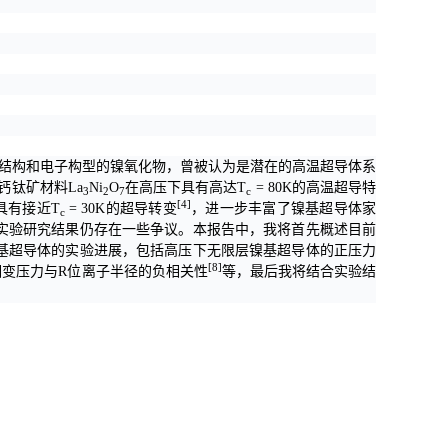
体结构和电子构型的镍氧化物，曾被认为是潜在的高温超导体系
钙钛矿材料La
Ni
O
在高压下具有高达
T
= 80K
的高温超导特
3
2
7
c
[4]
具有接近T
= 30K的超导转变
，进一步丰富了镍基超导体家
c
实验研究结果仍存在一些争议。本报告中，我将首先概述目前
基超导体的实验进展，包括高压下无限层镍基超导体的正压力
[8]
相变压力与R位离子半径的负相关性
等，最后我将结合实验结