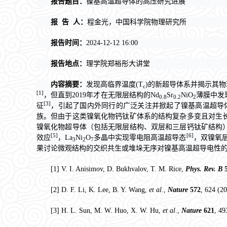
报告题目：
镍基高温超导体的高压研究进展
报 告 人：
程金光，中国科学院物理研究所
报告时间：
2024-12-12 16:00
报告地点：
理学院郑裕彤大讲堂
内容摘要：
发现高临界温度(T
)的新超导体系并揭示其
c
[1]
，但直到2019年才在无限层结构的Nd
Sr
NiO
薄膜中发
0.8
0.2
2
[3]
征
，引起了国内外同行的广泛关注并掀起了镍基高温超导
族。但由于这类镍氧化物钙钛矿体系的结构复杂多变且对生
镍氧化物超导体（包括无限层结构、双层和三层钙钛矿结构
[5]
[6]
效应
，La
Ni
O
多晶中实现零电阻高温超导态
，双镍氧层
3
2
7
果讨论微观结构的交织共生或堆垛无序对镍基高温超导电性
[1] V. I. Anisimov, D. Bukhvalov, T. M. Rice,
Phys. Rev. B
[2] D. F. Li, K. Lee, B. Y. Wang,
et al
.,
Nature
572
, 624 (2
[3] H. L. Sun, M. W. Huo, X. W. Hu,
et al
.,
Nature
621
, 49