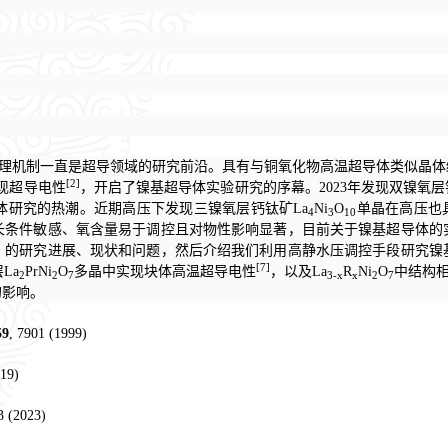
物理机制一直是超导领域的研究前沿。具有与铜氧化物高温超导体类似晶
[2]
现超导电性
，开启了镍基超导体实验研究的序幕。2023年发现双镍氧层
体研究的热潮。近期高压下发现三镍氧层钙钛矿La
Ni
O
单晶在高压也
4
3
10
长条件敏感、氧含量易于调控且对物性影响显著，目前关于镍基超导体的
）的研究进展、现状和问题，然后介绍我们利用高静水压调控手段研究镍
[7]
La
PrNi
O
多晶中实现块体高温超导电性
，以及La
R
Ni
O
中结构
2
2
7
3-x
x
2
7
的影响。
59
, 7901 (1999)
019)
3 (2023)