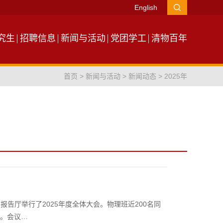
English
究生
招聘信息
新闻与活动
党团学工
清物百年
首页
>
新闻与活动
>
新闻动态
>
2025年
1报告厅举行了2025年度全体大会。物理班近200名同
议。会议…