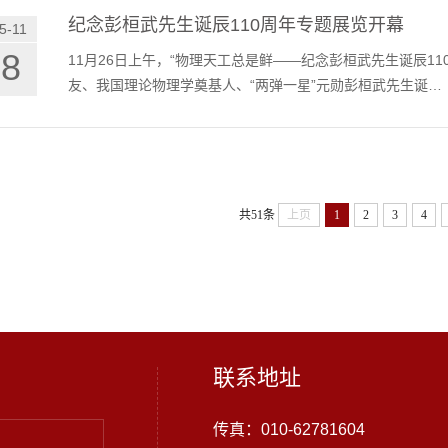
纪念彭桓武先生诞辰110周年专题展览开幕
5-11
28
11月26日上午，“物理天工总是鲜——纪念彭桓武先生诞辰1
友、我国理论物理学奠基人、“两弹一星”元勋彭桓武先生诞…
共51条
上页
1
2
3
4
联系地址
传真：010-62781604