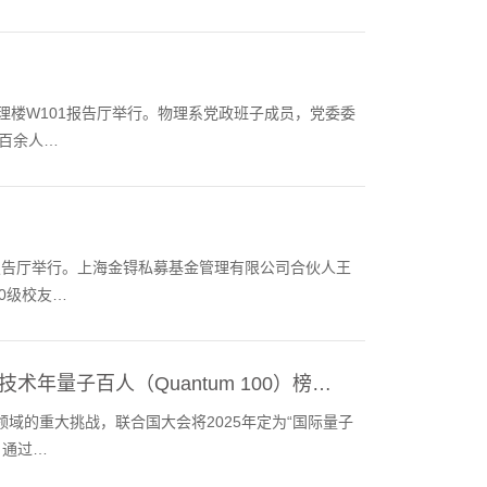
在物理楼W101报告厅举行。物理系党政班子成员，党委委
百余人…
01报告厅举行。上海金锝私募基金管理有限公司合伙人王
0级校友…
年量子百人（Quantum 100）榜…
域的重大挑战，联合国大会将2025年定为“国际量子
）通过…